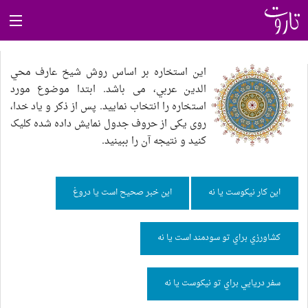
خواندنی‌ها
این استخاره بر اساس روش شيخ عارف محي
الدين عربي، می باشد. ابتدا موضوع مورد
تاروت کبیر
استخاره را انتخاب نمایید. پس از ذکر و یاد خدا،
روی یکی از حروف جدول نمایش داده شده کلیک
کنید و نتیجه آن را ببینید.
تاروت کائنات
تاروت صغیر
اين كار نيكوست يا نه
اين خبر صحيح است يا دروغ
روان‌شناسی رنگ
كشاورزي براي تو سودمند است يا نه
فال حافظ
سفر دريايي براي تو نيكوست يا نه