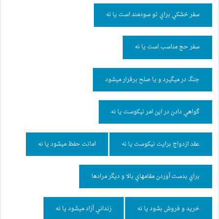
استخاره
سفر خشكي براي تو سودمند است يا نه
طالع‌بینی
سفر حج مناسب است يا نه
فال روزانه
جنگ در ميگيرد و يا صلح برقرار ميشود
نظرات شما
گواهي دادن در اين امر نيكوست يا نه
تاریخچه
عقد ازدواج برايت نيكوست يا نه
امانت حفظ ميشود يا نه
درباره ما
براي بدست آوردن مقامهاي بالا و ديگر مرادها
خريد و فروش بشود يا نه
زنداني آزاد ميشود يا نه