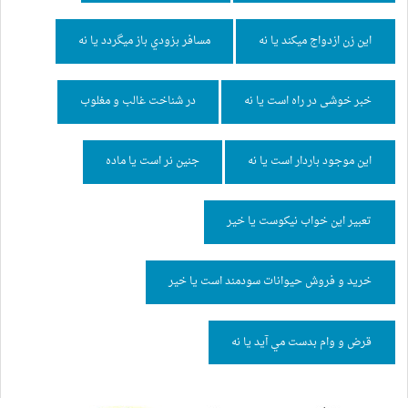
اين زن ازدواج ميكند يا نه
مسافر بزودي باز ميگردد يا نه
خبر خوشی در راه است یا نه
در شناخت غالب و مغلوب
اين موجود باردار است يا نه
جنين نر است يا ماده
تعبير اين خواب نيكوست يا خير
خريد و فروش حيوانات سودمند است يا خير
قرض و وام بدست مي آيد يا نه